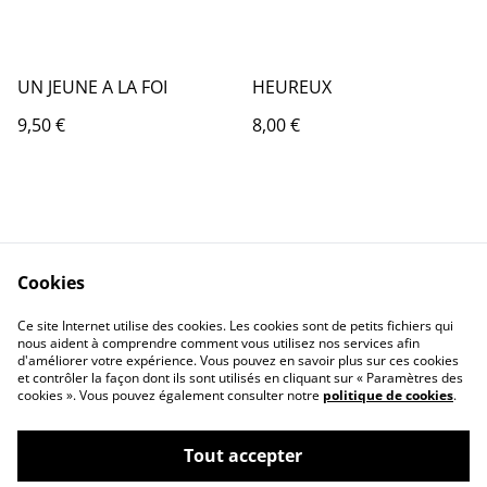
UN JEUNE A LA FOI
HEUREUX
9,50 €
8,00 €
Cookies
Contactez-nous
Conditions
Ce site Internet utilise des cookies. Les cookies sont de petits fichiers qui
nous aident à comprendre comment vous utilisez nos services afin
Politique de
Politique de cookies
d'améliorer votre expérience. Vous pouvez en savoir plus sur ces cookies
confidentialité
et contrôler la façon dont ils sont utilisés en cliquant sur « Paramètres des
Qui sommes-nous ?
cookies ». Vous pouvez également consulter notre
politique de cookies
.
Tout accepter