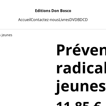
Editions Don Bosco
Accueil
Contactez-nous
Livres
DVD
BD
CD
s jeunes
Préven
radica
jeunes