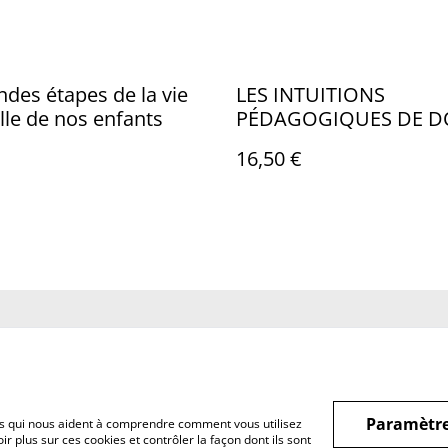
ndes étapes de la vie
LES INTUITIONS
elle de nos enfants
PÉDAGOGIQUES DE 
BOSCO
16,50 €
nditions
Politique de
Politique de cooki
confidentialité
Paramètre
hiers qui nous aident à comprendre comment vous utilisez
r plus sur ces cookies et contrôler la façon dont ils sont