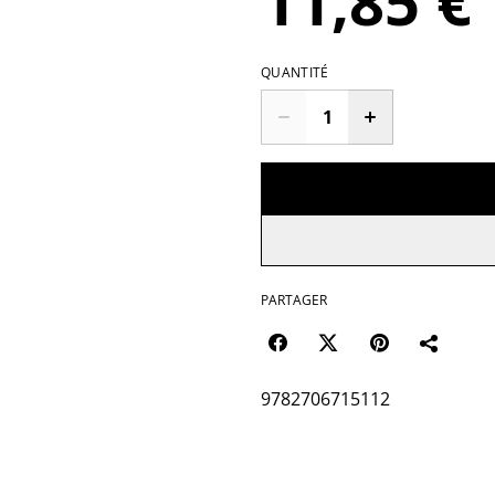
11,85 €
QUANTITÉ
PARTAGER
9782706715112