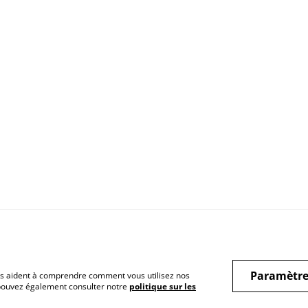
itions
Politique de
Politique de coo
Paramètre
confidentialité
 nous aident à comprendre comment vous utilisez nos
 pouvez également consulter notre
politique sur les